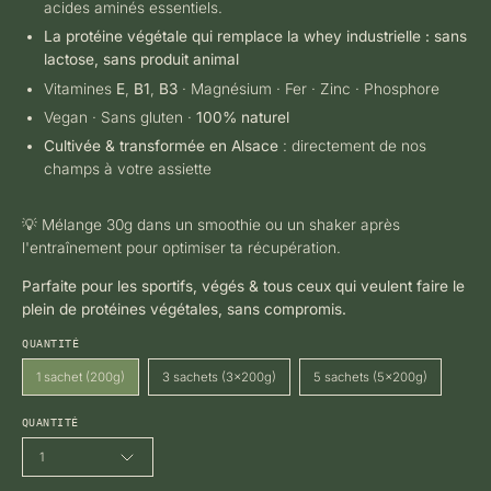
acides aminés essentiels.
La protéine végétale qui remplace la whey industrielle : sans
lactose, sans produit animal
Vitamines
E
,
B1
,
B3
· Magnésium · Fer · Zinc · Phosphore
Vegan · Sans gluten ·
100% naturel
Cultivée & transformée en Alsace
: directement de nos
champs à votre assiette
💡 Mélange 30g dans un smoothie ou un shaker après
l'entraînement pour optimiser ta récupération.
Parfaite pour les sportifs, végés & tous ceux qui veulent faire le
plein de protéines végétales, sans compromis.
QUANTITÉ
1 sachet (200g)
3 sachets (3x200g)
5 sachets (5x200g)
QUANTITÉ
1