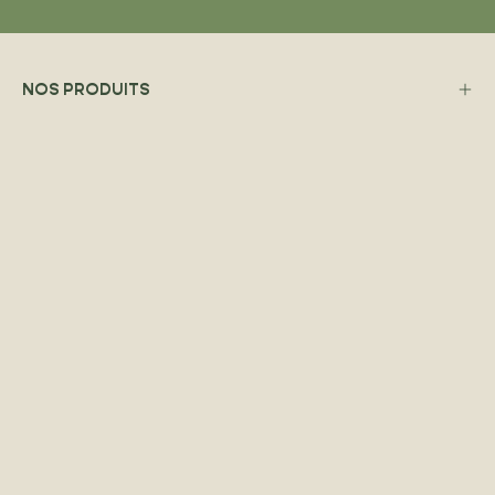
NOS PRODUITS
BESOIN D’AIDE ?
REJOINS NOTRE NEWSLETTER ET SOIT AU COURANT
DE TOUTES NOS NOUVEAUTÉS !